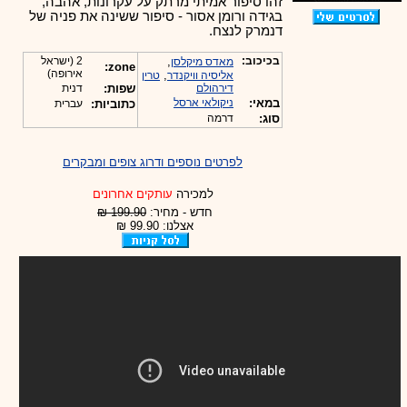
זהו סיפור אמיתי מרתק על עקרונות, אהבה,
בגידה ורומן אסור - סיפור ששינה את פניה של
דנמרק לנצח.
בכיכוב:
,
2 (ישראל
מאדס מיקלסן
zone:
אירופה)
,
אליסיה וויקנדר
טרין
דירהולם
שפות:
דנית
במאי:
ניקולאי ארסל
כתוביות:
עברית
סוג:
דרמה
לפרטים נוספים ודרוג צופים ומבקרים
למכירה
עותקים אחרונים
חדש - מחיר:
199.90 ₪
אצלנו: 99.90 ₪