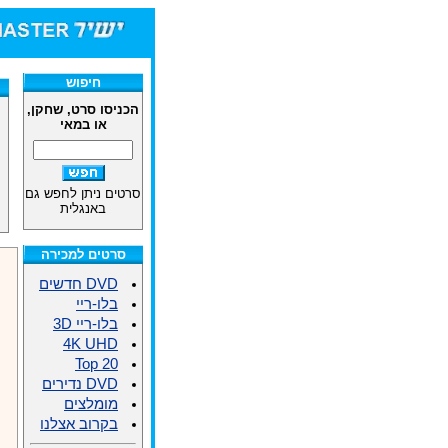
חיפוש
הכניסו סרט, שחקן,
או במאי
סרטים ניתן לחפש גם
באנגלית
סרטים למכירה
DVD חדשים
בלו-ריי
בלו-ריי 3D
4K UHD
Top 20
DVD נדירים
מומלצים
בקרוב אצלנו