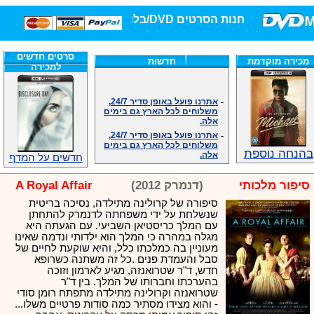
חנות הסרטים DVD/בלו-ריי/3D הגדולה ביותר!
סרטים חדשים
מכירה מוקדמת
חדשות
למכירה
-
אתרנו פועל באופן סדיר 24/7,
משלוחים לכל הארץ גם בימים
אלה.
-
אתרנו פועל באופן סדיר 24/7,
משלוחים לכל הארץ גם בימים
אלה.
בהנחה נוספת
חדשים על המדף
-
אנחנו כאן לכול שאלה וזמינים
במענה הטלפוני שלנו.ובמייל
.האתר לרשותכם פעיל 24/7
סיפור מלכותי
(דנמרק 2012)
A Royal Affair
-
מענה טלפוני: 09-7652392
סיפורה של קרולינה מתילדה, נסיכה בריטית
-
צוות דיוידי מאסטר ישיר.
שנשלחת על ידי משפחתה לדנמרק להתחתן
-
זמינים במייל ובטלפון. האתר
עם המלך כריסטיאן השביעי. עם הגעתה היא
לרשותכם פעיל 24/7
מגלה במהרה כי המלך הוא ילדותי ונדמה שאינו
-
צוות דיוידי מאסטר ישיר.
מעוניין בה כמלכתו כלל, והיא שוקעת לחיים של
סבל והעמדת פנים .כל זה משתנה כשרופא
-
אנחנו כאן לכול שאלה וזמינים
במענה הטלפוני שלנו.ובמייל
חדש, ד"ר שטרואנזה, מגיע לארמון וזוכה
.האתר לרשותכם 24/7
בהערכתו וחברותו של המלך. בין ד"ר
שטרואנזה וקרולינה מתילדה מתפתח רומן סודי
-
מענה טלפוני: 09-7652392
- והוא מצידו מסתיר כמה סודות פרטיים משלו...
-
צוות דיוידי מאסטר ישיר.