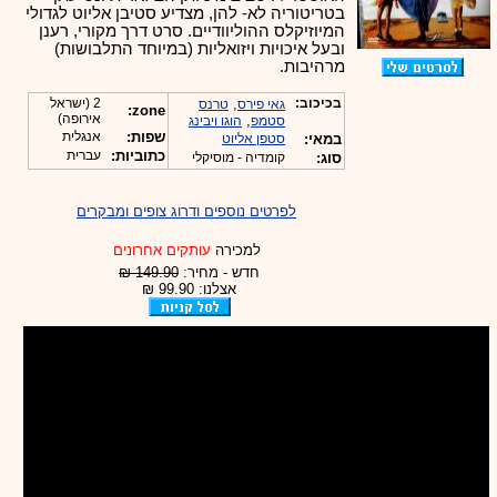
בטריטוריה לא- להן, מצדיע סטיבן אליוט לגדולי
המיוזיקלס ההוליוודיים. סרט דרך מקורי, רענן
ובעל איכויות ויזואליות (במיוחד התלבושות)
מרהיבות.
בכיכוב:
,
2 (ישראל
גאי פירס
טרנס
zone:
אירופה)
,
סטמפ
הוגו ויבינג
שפות:
אנגלית
במאי:
סטפן אליוט
כתוביות:
עברית
סוג:
קומדיה - מוסיקלי
לפרטים נוספים ודרוג צופים ומבקרים
למכירה
עותקים אחרונים
חדש - מחיר:
149.90 ₪
אצלנו: 99.90 ₪