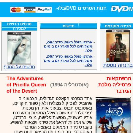
חנות הסרטים DVD/בלו-ריי/3D הגדולה ביותר!
סרטים חדשים
מכירה מוקדמת
חדשות
למכירה
-
אתרנו פועל באופן סדיר 24/7,
משלוחים לכל הארץ גם בימים
אלה.
-
אתרנו פועל באופן סדיר 24/7,
משלוחים לכל הארץ גם בימים
אלה.
בהנחה נוספת
-
אנחנו כאן לכול שאלה וזמינים
חדשים על המדף
במענה הטלפוני שלנו.ובמייל
.האתר לרשותכם פעיל 24/7
הרפתקאות
The Adventures
-
מענה טלפוני: 09-7652392
פרסיליה מלכת
(אוסטרליה 1994)
of Pricilla Queen
-
צוות דיוידי מאסטר ישיר.
המדבר
of the Desert
-
זמינים במייל ובטלפון. האתר
לרשותכם פעיל 24/7
אחד מסרטי הקאלט הגדולים, הצבעוניים
-
צוות דיוידי מאסטר ישיר.
שהוביל לפס קול מצליח ולאין ספור חיקויים.
באוטובוס חבוט וצבעוני אותו הן מכנות
-
אנחנו כאן לכול שאלה וזמינים
"פריסלה" חמושות בשלל מחלצות ובמערכת
במענה הטלפוני שלנו.ובמייל
אודיו רעשנית, נוטשות פלישה, מיצי וברנדט,
.האתר לרשותכם 24/7
שלוש אמניות ’דראג’ את סידני ויוצאות להופיע
-
מענה טלפוני: 09-7652392
בקברט נידח הממוקם באמצע המדבר
-
צוות דיוידי מאסטר ישיר.
האוסטרלי. סביב מיניותן הביזארית ונטיעתן