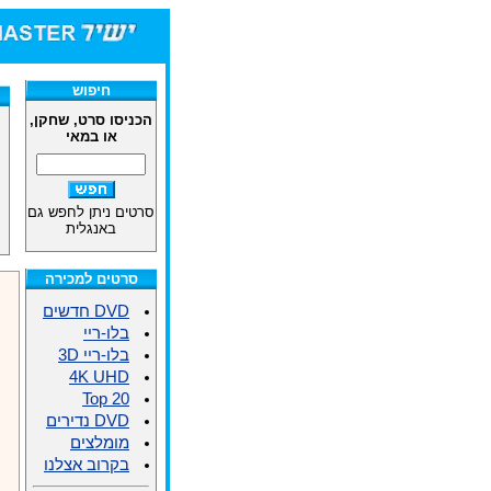
חיפוש
הכניסו סרט, שחקן,
או במאי
סרטים ניתן לחפש גם
באנגלית
סרטים למכירה
DVD חדשים
בלו-ריי
בלו-ריי 3D
4K UHD
Top 20
DVD נדירים
מומלצים
בקרוב אצלנו