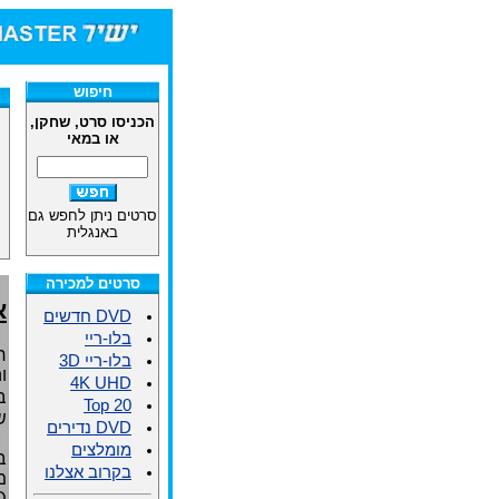
חיפוש
הכניסו סרט, שחקן,
או במאי
סרטים ניתן לחפש גם
באנגלית
סרטים למכירה
א
DVD חדשים
בלו-ריי
ח
בלו-ריי 3D
ו
4K UHD
בכ
Top 20
ש
DVD נדירים
מומלצים
ב
בקרוב אצלנו
מ
D