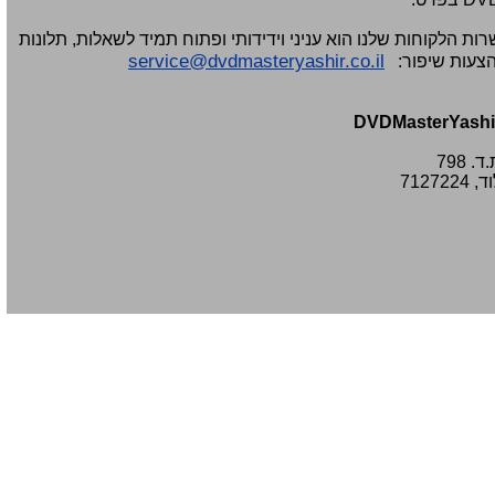
-
מענה טלפוני: 09-7652392
-
צוות דיוידי מאסטר ישיר.
רות הלקוחות שלנו הוא עניני וידידותי ופתוח תמיד לשאלות, תלונות
service@dvdmasteryashir.co.il
הצעות שיפור:
DVDMasterYashi
ד. 798
, 7127224