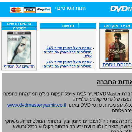
חנות הסרטים DVD/בלו-ריי/3D הגדולה ביותר!
סרטים חדשים
מכירה מוקדמת
חדשות
למכירה
-
אתרנו פועל באופן סדיר 24/7,
משלוחים לכל הארץ גם בימים
אלה.
-
אתרנו פועל באופן סדיר 24/7,
בהנחה נוספת
משלוחים לכל הארץ גם בימים
חדשים על המדף
אלה.
-
אנחנו כאן לכול שאלה וזמינים
במענה הטלפוני שלנו.ובמייל
ודות החברה
.האתר לרשותכם פעיל 24/7
-
מענה טלפוני: 09-7652392
ברת
DVDMaster
ישיר לבית אייפל הפקות בע"מ המתמחה בהפקה
-
צוות דיוידי מאסטר ישיר.
הפצה של סרטי קולנוע
וטלויזיה
,
-
זמינים במייל ובטלפון. האתר
www.dvdmasteryashir.co.il
לל זה: מכירת סרטי DVD באתר
לרשותכם פעיל 24/7
בבעלותה.
-
צוות דיוידי מאסטר ישיר.
-
אנחנו כאן לכול שאלה וזמינים
חברה צוות ניהול ועובדים מיומן ובקי בתחומי המולטימדיה, משחקי
במענה הטלפוני שלנו.ובמייל
חשב, מוצרים נלווים ועם ידע רב בתחום הקולנוע בכלל ובנושאי
.האתר לרשותכם 24/7
DV
בפרט.