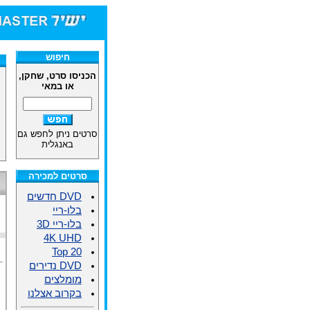
חיפוש
הכניסו סרט, שחקן,
או במאי
סרטים ניתן לחפש גם
באנגלית
סרטים למכירה
DVD חדשים
בלו-ריי
בלו-ריי 3D
4K UHD
Top 20
DVD נדירים
מומלצים
בקרוב אצלנו