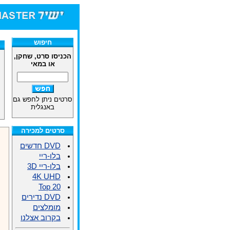
חיפוש
הכניסו סרט, שחקן,
או במאי
סרטים ניתן לחפש גם
באנגלית
סרטים למכירה
DVD חדשים
בלו-ריי
בלו-ריי 3D
4K UHD
Top 20
DVD נדירים
מומלצים
בקרוב אצלנו