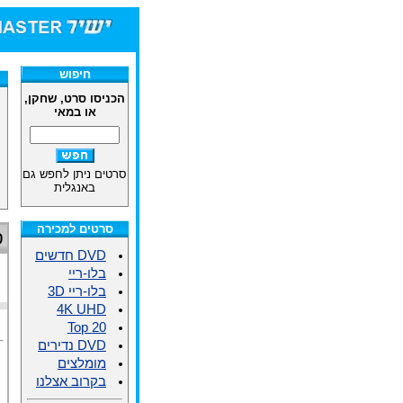
חיפוש
הכניסו סרט, שחקן,
או במאי
סרטים ניתן לחפש גם
באנגלית
סרטים למכירה
ס
DVD חדשים
בלו-ריי
בלו-ריי 3D
4K UHD
Top 20
DVD נדירים
מומלצים
בקרוב אצלנו