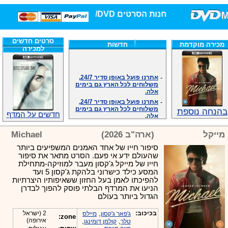
חנות הסרטים DVD/בלו-ריי/3D הגדולה ביותר!
סרטים חדשים
מכירה מוקדמת
חדשות
למכירה
-
אתרנו פועל באופן סדיר 24/7,
משלוחים לכל הארץ גם בימים
אלה.
-
אתרנו פועל באופן סדיר 24/7,
משלוחים לכל הארץ גם בימים
בהנחה נוספת
אלה.
חדשים על המדף
-
אנחנו כאן לכול שאלה וזמינים
במענה הטלפוני שלנו.ובמייל
מייקל
(ארה"ב 2026)
Michael
.האתר לרשותכם פעיל 24/7
-
מענה טלפוני: 09-7652392
סיפור חייו של אחד האמנים המשפיעים ביותר
שהעולם ידע אי פעם. הסרט מתאר את סיפור
-
צוות דיוידי מאסטר ישיר.
חייו של מייקל ג'קסון מעבר למוזיקה-מתחילת
-
זמינים במייל ובטלפון. האתר
המסע כילד כישרוני בלהקת ג'קסון 5 ועד
לרשותכם פעיל 24/7
להפיכתו לאמן בעל החזון ששאיפותיו היצרתיות
-
צוות דיוידי מאסטר ישיר.
הניעו את המרדף הבלתי פוסק להפוך לבדרן
-
אנחנו כאן לכול שאלה וזמינים
הגדול ביותר בעולם
במענה הטלפוני שלנו.ובמייל
.האתר לרשותכם 24/7
בכיכוב:
,
2 (ישראל
ג'פאר ג'קסון
מיילס
zone:
-
מענה טלפוני: 09-7652392
אירופה)
,
,
טלר
קולמן דומינגו