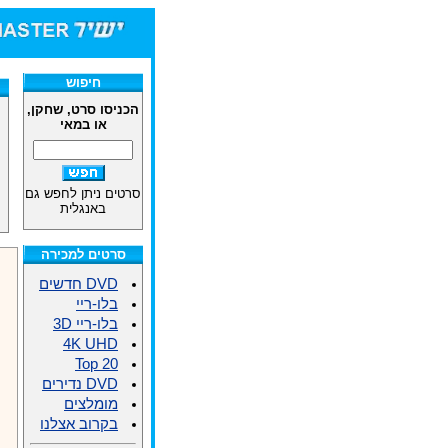
חיפוש
הכניסו סרט, שחקן,
או במאי
סרטים ניתן לחפש גם
באנגלית
סרטים למכירה
DVD חדשים
בלו-ריי
בלו-ריי 3D
4K UHD
Top 20
DVD נדירים
מומלצים
בקרוב אצלנו