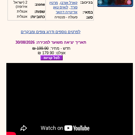
בכיכוב:
,
2 (ישראל
קארל אורבן
מרטין
zone:
אירופה)
,
פורד
לואיס טאן
שפות:
אנגלית
במאי:
אדיטייה דהאר
כתוביות:
אנגלית
סוג:
פעולה - פנטזיה
לפרטים נוספים ודרוג צופים ומבקרים
תאריך יציאה משוער למכירה: 30/08/2026
חדש - מחיר:
199.90 ₪
אצלנו: 179.90 ₪