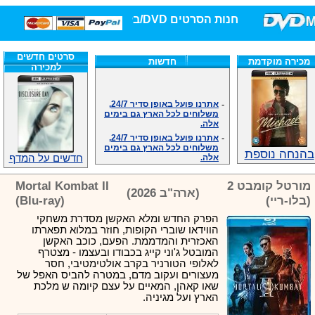
חנות הסרטים DVD/בלו-ריי/3D הגדולה ביותר!
סרטים חדשים
מכירה מוקדמת
חדשות
למכירה
-
אתרנו פועל באופן סדיר 24/7,
משלוחים לכל הארץ גם בימים
אלה.
-
אתרנו פועל באופן סדיר 24/7,
משלוחים לכל הארץ גם בימים
אלה.
בהנחה נוספת
חדשים על המדף
-
אנחנו כאן לכול שאלה וזמינים
במענה הטלפוני שלנו.ובמייל
מורטל קומבט 2
Mortal Kombat II
.האתר לרשותכם פעיל 24/7
(ארה"ב 2026)
-
מענה טלפוני: 09-7652392
(בלו-ריי)
(Blu-ray)
-
צוות דיוידי מאסטר ישיר.
הפרק החדש ומלא האקשן מסדרת משחקי
-
זמינים במייל ובטלפון. האתר
הווידאו שוברי הקופות, חוזר במלוא תפארתו
לרשותכם פעיל 24/7
האכזרית והמדממת. הפעם, כוכב האקשן
-
צוות דיוידי מאסטר ישיר.
המובטל ג'וני קייג בכבודו ובעצמו - מצטרף
לאלופי הטורניר בקרב אולטימטיבי, חסר
-
אנחנו כאן לכול שאלה וזמינים
מעצורים ועקוב מדם, במטרה להביס האפל של
במענה הטלפוני שלנו.ובמייל
שאו קאהן, המאיים על עצם קיומה ש מלכת
.האתר לרשותכם 24/7
הארץ ועל מגיניה.
-
מענה טלפוני: 09-7652392
-
צוות דיוידי מאסטר ישיר.