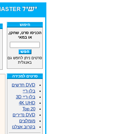
חיפוש
הכניסו סרט, שחקן,
או במאי
סרטים ניתן לחפש גם
באנגלית
סרטים למכירה
DVD חדשים
בלו-ריי
בלו-ריי 3D
4K UHD
Top 20
DVD נדירים
מומלצים
בקרוב אצלנו