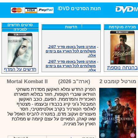
חנות הסרטים DVD/בלו-ריי/3D הגדולה ביותר!
סרטים חדשים
מכירה מוקדמת
חדשות
למכירה
-
אתרנו פועל באופן סדיר 24/7,
משלוחים לכל הארץ גם בימים
אלה.
-
אתרנו פועל באופן סדיר 24/7,
משלוחים לכל הארץ גם בימים
בהנחה נוספת
אלה.
חדשים על המדף
-
אנחנו כאן לכול שאלה וזמינים
במענה הטלפוני שלנו.ובמייל
מורטל קומבט 2
(ארה"ב 2026)
Mortal Kombat II
.האתר לרשותכם פעיל 24/7
-
מענה טלפוני: 09-7652392
הפרק החדש ומלא האקשן מסדרת משחקי
הווידאו שוברי הקופות, חוזר במלוא תפארתו
-
צוות דיוידי מאסטר ישיר.
האכזרית והמדממת. הפעם, כוכב האקשן
-
זמינים במייל ובטלפון. האתר
המובטל ג'וני קייג בכבודו ובעצמו - מצטרף
לרשותכם פעיל 24/7
לאלופי הטורניר בקרב אולטימטיבי, חסר
-
צוות דיוידי מאסטר ישיר.
מעצורים ועקוב מדם, במטרה להביס האפל של
-
אנחנו כאן לכול שאלה וזמינים
שאו קאהן, המאיים על עצם קיומה ש ממלכת
במענה הטלפוני שלנו.ובמייל
הארץ ועל מגיניה.
.האתר לרשותכם 24/7
-
מענה טלפוני: 09-7652392