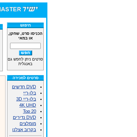
חיפוש
הכניסו סרט, שחקן,
או במאי
סרטים ניתן לחפש גם
באנגלית
סרטים למכירה
DVD חדשים
בלו-ריי
בלו-ריי 3D
4K UHD
Top 20
DVD נדירים
מומלצים
בקרוב אצלנו