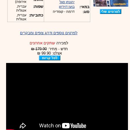
אירופה)
יהונתן סגל
שפות:
עברית,
במאי:
בועז דוידזון
אנגלית
סוג:
דרמה - קומדיה
כתוביות:
עברית,
אנגלית
לפרטים נוספים ודרוג צופים ומבקרים
למכירה
עותקים אחרונים
חדש - מחיר:
179.90 ₪
אצלנו: 99.90 ₪