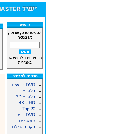
חיפוש
הכניסו סרט, שחקן,
או במאי
סרטים ניתן לחפש גם
באנגלית
סרטים למכירה
DVD חדשים
בלו-ריי
בלו-ריי 3D
4K UHD
Top 20
DVD נדירים
מומלצים
בקרוב אצלנו