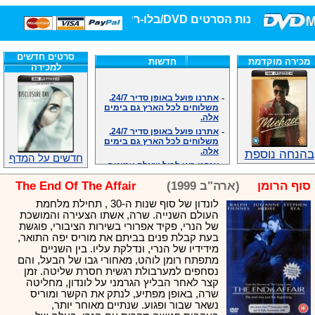
חנות הסרטים DVD/בלו-ריי/3D הגדולה ביותר!
סרטים חדשים
מכירה מוקדמת
חדשות
למכירה
-
אתרנו פועל באופן סדיר 24/7,
משלוחים לכל הארץ גם בימים
אלה.
-
אתרנו פועל באופן סדיר 24/7,
משלוחים לכל הארץ גם בימים
אלה.
בהנחה נוספת
-
אנחנו כאן לכול שאלה וזמינים
חדשים על המדף
במענה הטלפוני שלנו.ובמייל
.האתר לרשותכם פעיל 24/7
סוף הרומן
(ארה"ב 1999)
The End Of The Affair
-
מענה טלפוני: 09-7652392
-
צוות דיוידי מאסטר ישיר.
לונדון של סוף שנות ה-30 , תחילת מלחמת
העולם השנייה. שרה, אשתו הצעירה והמושכת
-
זמינים במייל ובטלפון. האתר
של הנרי, פקיד אפרורי בשירות הציבורי, פוגשת
לרשותכם פעיל 24/7
בעת קבלת פנים בביתם את מוריס יפה התואר,
-
צוות דיוידי מאסטר ישיר.
מידידיו של הנרי, ונדלקת עליו. בין השניים
-
אנחנו כאן לכול שאלה וזמינים
מתפתח רומן לוהט, מאחורי גבו של הבעל, והם
במענה הטלפוני שלנו.ובמייל
נסחפים למערבולת רגשית חסרת שליטה. זמן
.האתר לרשותכם 24/7
קצר לאחר הבליץ הגרמני על לונדון, מחליטה
-
מענה טלפוני: 09-7652392
שרה, באופן מפתיע, לנתק את הקשר ומוריס
נשאר שבור ופגוע. שנתיים מאוחר יותר,
-
צוות דיוידי מאסטר ישיר.