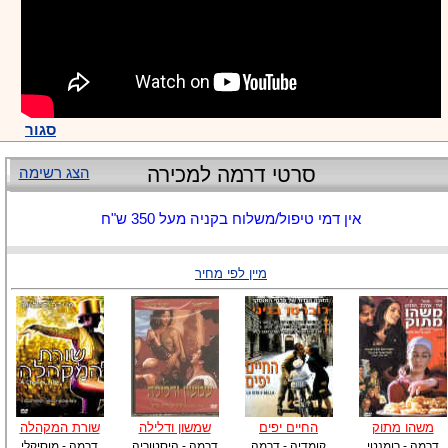
סגור
סרטי דרמה למכירה
הצג רשימה
אין דמי טיפול/משלוח בקניה מעל 350 ש"ח
מיין לפי מחיר
משהו מתוק
החיים יפים
שמשון ודלילה
שורת המקהלה
דרמה - רומנטי
קומדיה - דרמה
דרמה - היסטוריה
דרמה - מוסיקלי