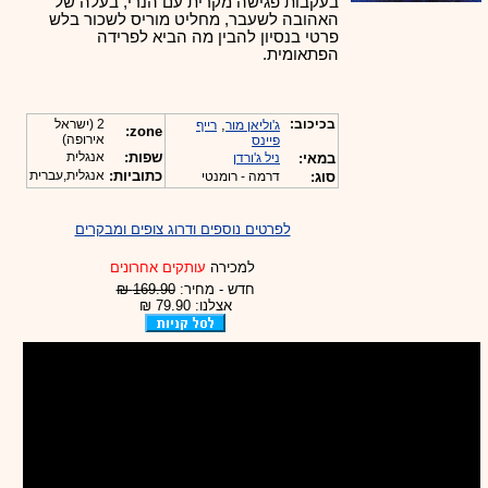
בעקבות פגישה מקרית עם הנרי, בעלה של
האהובה לשעבר, מחליט מוריס לשכור בלש
פרטי בנסיון להבין מה הביא לפרידה
הפתאומית.
בכיכוב:
,
2 (ישראל
ג'וליאן מור
רייף
zone:
אירופה)
פיינס
שפות:
אנגלית
במאי:
ניל ג'ורדן
כתוביות:
אנגלית,עברית
סוג:
דרמה - רומנטי
לפרטים נוספים ודרוג צופים ומבקרים
למכירה
עותקים אחרונים
חדש - מחיר:
169.90 ₪
אצלנו: 79.90 ₪