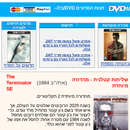
חנות הסרטים DVD/בלו-ריי/3D הגדולה ביותר!
סרטים חדשים
מכירה מוקדמת
חדשות
למכירה
-
אתרנו פועל באופן סדיר 24/7,
משלוחים לכל הארץ גם בימים
אלה.
-
אתרנו פועל באופן סדיר 24/7,
משלוחים לכל הארץ גם בימים
אלה.
בהנחה נוספת
-
אנחנו כאן לכול שאלה וזמינים
חדשים על המדף
במענה הטלפוני שלנו.ובמייל
.האתר לרשותכם פעיל 24/7
The
-
מענה טלפוני: 09-7652392
שליחות קטלנית - מהדורה
(ארה"ב 1984)
Terminator
-
צוות דיוידי מאסטר ישיר.
מיוחדת
SE
-
זמינים במייל ובטלפון. האתר
לרשותכם פעיל 24/7
מהדורה מיוחדת 2 תקליטורים.
-
צוות דיוידי מאסטר ישיר.
בשנה 2029 הרובוטים שולטים על העולם, אך
-
אנחנו כאן לכול שאלה וזמינים
איש אחד בשם ג'ון קונור מתחיל מרד נגדם. כדי
במענה הטלפוני שלנו.ובמייל
לעצור את ג'ון קונור הם שולחים רובוט מחסל
.האתר לרשותכם 24/7
לשנה 1984 עם מטרה אחת: לחסל את אמו של
-
מענה טלפוני: 09-7652392
ג'ון קונור לפני שהוא נולד.
-
צוות דיוידי מאסטר ישיר.