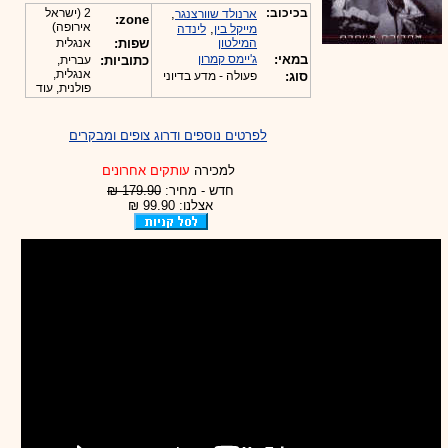
בכיכוב:
,
2 (ישראל
ארנולד שוורצנגר
zone:
אירופה)
,
מייקל בין
לינדה
המילטון
שפות:
אנגלית
במאי:
ג'יימס קמרון
כתוביות:
עברית,
אנגלית,
סוג:
פעולה - מדע בדיוני
פולנית, עוד
לפרטים נוספים ודרוג צופים ומבקרים
למכירה
עותקים אחרונים
חדש - מחיר:
179.90 ₪
אצלנו: 99.90 ₪