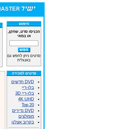
חיפוש
הכניסו סרט, שחקן,
או במאי
סרטים ניתן לחפש גם
באנגלית
סרטים למכירה
DVD חדשים
בלו-ריי
בלו-ריי 3D
4K UHD
Top 20
DVD נדירים
מומלצים
בקרוב אצלנו