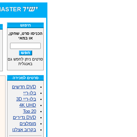
חיפוש
הכניסו סרט, שחקן,
או במאי
סרטים ניתן לחפש גם
באנגלית
סרטים למכירה
DVD חדשים
בלו-ריי
בלו-ריי 3D
4K UHD
Top 20
DVD נדירים
מומלצים
בקרוב אצלנו