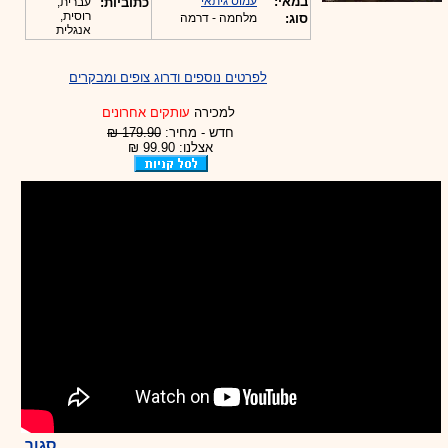
במאי:
עמוס גיתאי
כתוביות:
עברית,
רוסית,
סוג:
מלחמה - דרמה
אנגלית
לפרטים נוספים ודרוג צופים ומבקרים
למכירה
עותקים אחרונים
חדש - מחיר:
179.90 ₪
אצלנו: 99.90 ₪
סגור