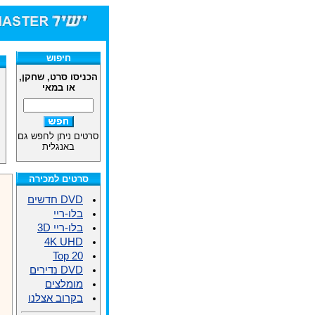
חיפוש
הכניסו סרט, שחקן,
או במאי
סרטים ניתן לחפש גם
באנגלית
סרטים למכירה
DVD חדשים
בלו-ריי
בלו-ריי 3D
4K UHD
Top 20
DVD נדירים
מומלצים
בקרוב אצלנו