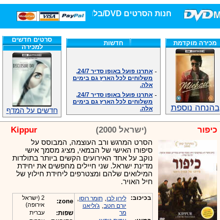
חנות הסרטים DVD/בלו-ריי/3D הגדולה ביותר!
סרטים חדשים
מכירה מוקדמת
חדשות
למכירה
-
אתרנו פועל באופן סדיר 24/7,
משלוחים לכל הארץ גם בימים
אלה.
-
אתרנו פועל באופן סדיר 24/7,
משלוחים לכל הארץ גם בימים
אלה.
בהנחה נוספת
חדשים על המדף
-
אנחנו כאן לכול שאלה וזמינים
במענה הטלפוני שלנו.ובמייל
.האתר לרשותכם פעיל 24/7
כיפור
(ישראל 2000)
Kippur
-
מענה טלפוני: 09-7652392
הסרט המרגש ורב העוצמה, המבוסס על
-
צוות דיוידי מאסטר ישיר.
סיפורו האישי של הבמאי, מציג מסמך אישי
-
זמינים במייל ובטלפון. האתר
נוקב על אחד האירועים הקשים ביותר בתולדות
לרשותכם פעיל 24/7
מדינת ישראל. שני חיילים מחפשים את יחידת
-
צוות דיוידי מאסטר ישיר.
המילואים שלהם ומצטרפים ליחידת חילוץ של
חיל האויר.
-
אנחנו כאן לכול שאלה וזמינים
במענה הטלפוני שלנו.ובמייל
.האתר לרשותכם 24/7
בכיכוב:
,
,
2 (ישראל
לירון לבו
תומר רוסו
zone:
אירופה)
,
יורם חטב
ג'וליאנו
-
מענה טלפוני: 09-7652392
מר
שפות:
עברית
-
צוות דיוידי מאסטר ישיר.