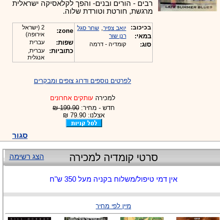
-
רבים - הורים ובנים- והפך לקלאסיקה ישראלית
מרגשת, חורטת וטורדת שלוה.
בכיכוב:
,
2 (ישראל
יואב צפיר
שחר סגל
zone:
אירופה)
במאי:
רנן שור
שפות:
עברית
סוג:
קומדיה - דרמה
כתוביות:
עברית,
אנגלית
לפרטים נוספים ודרוג צופים ומבקרים
למכירה
עותקים אחרונים
חדש - מחיר:
199.90 ₪
אצלנו: 79.90 ₪
סגור
סרטי קומדיה למכירה
הצג רשימה
אין דמי טיפול/משלוח בקניה מעל 350 ש"ח
מיין לפי מחיר