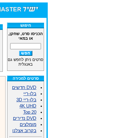
חיפוש
הכניסו סרט, שחקן,
או במאי
סרטים ניתן לחפש גם
באנגלית
סרטים למכירה
DVD חדשים
בלו-ריי
בלו-ריי 3D
4K UHD
Top 20
DVD נדירים
מומלצים
בקרוב אצלנו