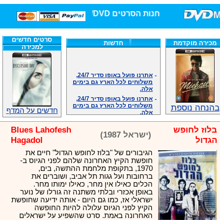
חנות הסרטים DVD/בלו-ריי/3D הגדולה ביותר!
סרטים חדשים
מכירה מוקדמת
חדשות
למכירה
-
אתרנו פועל באופן סדיר 24/7,
משלוחים לכל הארץ גם בימים
אלה.
-
אתרנו פועל באופן סדיר 24/7,
משלוחים לכל הארץ גם בימים
אלה.
בהנחה נוספת
חדשים על המדף
-
אנחנו כאן לכול שאלה וזמינים
במענה הטלפוני שלנו.ובמייל
בלוז לחופש
Blues Lahofesh
.האתר לרשותכם פעיל 24/7
(ישראל 1987)
-
מענה טלפוני: 09-7652392
הגדול
Hagadol
-
צוות דיוידי מאסטר ישיר.
הגיבורים של "בלוז לחופש הגדול" חיים את
-
זמינים במייל ובטלפון. האתר
חופשת הקיץ האחרונה שלהם לפני הגיוס ב-
לרשותכם פעיל 24/7
1970, בתקופת מלחמת ההתשה, בים,
-
צוות דיוידי מאסטר ישיר.
ברחובות ועל גגות תל אביב, ושוברים את
הכלים כאילו אין מחר, כאילו ימותו מחר.
-
אנחנו כאן לכול שאלה וזמינים
באופן אכזרי ובלתי משתנה זה גורלו של נוער
במענה הטלפוני שלנו.ובמייל
ישראלי אז, כמו גם היום - אותה ידיעה שחופשת
.האתר לרשותכם 24/7
הקיץ לפני הגיוס עלולה להיות החופשה
-
מענה טלפוני: 09-7652392
האחרונה באמת. סרט שהשפיע על ישראלים
צוות דיוידי מאסטר ישיר.