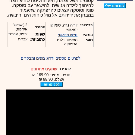
קסומים משל עצמה, היא החליטה שהיא רוצה
להיהפך לילדה אנושית ולהישאר עם סוסקה.
פוניו וסוסקה יוצאים להרפתקה שתעמיד
במבחן את ידידותם אל מול כוחות הים והיבשה.
בכיכוב:
יוריה נרה, טומוקו
2 (ישראל
zone:
אירופה)
ימאגוצי
שפות:
יפנית, עברית
במאי:
הייאו מייאזקי
כתוביות:
עברית
סוג:
משפחה וילדים -
הרפתקה
לפרטים נוספים ודרוג צופים ומבקרים
למכירה
עותקים אחרונים
חדש - מחיר:
169.90 ₪
אצלנו: 99.90 ₪