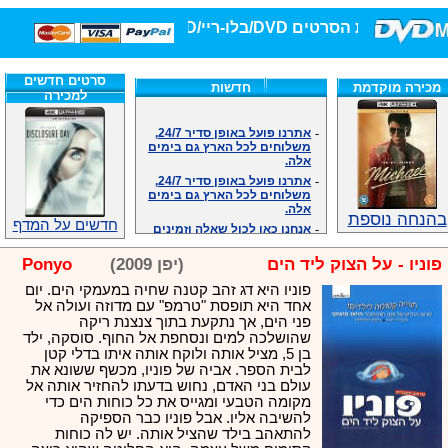
חנות הסרטים DVD/בלו-ריי/3D הגדולה ביותר!
סרטים חדשים
מכירה מוקדמת
חדשות
למכירה
-
אתרנו פועל באופן סדיר 24/7,
משלוחים לכל הארץ גם בימים
אלה.
-
אתרנו פועל באופן סדיר 24/7,
משלוחים לכל הארץ גם בימים
אלה.
-
אנחנו כאן לכול שאלה וזמינים
בהנחה נוספת
חדשים על המדף
במענה הטלפוני שלנו.ובמייל
.האתר לרשותכם פעיל 24/7
-
מענה טלפוני: 09-7652392
פוניו - על הצוק ליד הים
(יפן 2009)
Ponyo
-
צוות דיוידי מאסטר ישיר.
פוניו היא דג זהב קטנה שחיה במעמקי הים. יום
-
זמינים במייל ובטלפון. האתר
אחד היא תופסת "טרמפ" עם מדוזה ועולה אל
לרשותכם פעיל 24/7
פני הים, אך נתקעת בתוך צנצנת ריקה
-
צוות דיוידי מאסטר ישיר.
שהושלכה למים ונסחפת אל החוף. סוסקה, ילד
בן 5, מציל אותה ולוקח אותה איתו בדלי קטן
-
אנחנו כאן לכול שאלה וזמינים
לבית הספר. אביה של פוניו, מכשף ששונא את
במענה הטלפוני שלנו.ובמייל
עולם בני האדם, נחוש בדעתו להחזיר אותה אל
.האתר לרשותכם 24/7
מקומה הטבעי ומגייס את כל כוחות הים כדי
-
מענה טלפוני: 09-7652392
להשיבה אליו. אבל פוניו כבר הספיקה
-
צוות דיוידי מאסטר ישיר.
להתאהב בילד שהציל אותה. יש לה כוחות