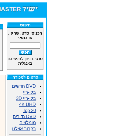
חיפוש
הכניסו סרט, שחקן,
או במאי
סרטים ניתן לחפש גם
באנגלית
סרטים למכירה
DVD חדשים
בלו-ריי
בלו-ריי 3D
4K UHD
Top 20
DVD נדירים
מומלצים
בקרוב אצלנו