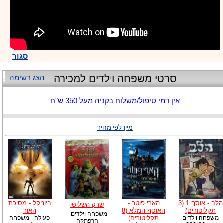
סגור
סרטי משפחה וילדים למכירה
הצג רשימה
אין דמי טיפול/משלוח בקניה מעל 350 ש"ח
מיין לפי מחיר
הלב - אוסף 1 (3
הארי פוטר -
ביוניקל - מסיכת
שרק השלישי
תקליטורים)
האוסף המלא (8
האור
משפחה וילדים -
משפחה וילדים
תקליטורים)
פעולה - משפחה
הרפתקה