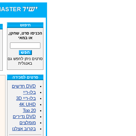
חיפוש
הכניסו סרט, שחקן,
או במאי
סרטים ניתן לחפש גם
באנגלית
סרטים למכירה
DVD חדשים
בלו-ריי
בלו-ריי 3D
4K UHD
Top 20
DVD נדירים
מומלצים
בקרוב אצלנו