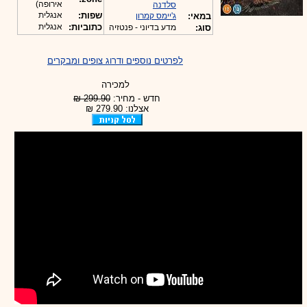
אירופה)
סלדנה
שפות:
אנגלית
במאי:
ג'יימס קמרון
כתוביות:
אנגלית
סוג:
מדע בדיוני - פנטזיה
לפרטים נוספים ודרוג צופים ומבקרים
למכירה
חדש - מחיר:
299.90 ₪
אצלנו: 279.90 ₪