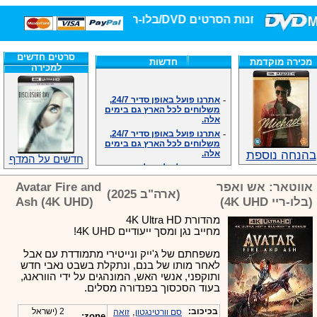
חנות הסרטים DVD/בלו-ריי/3D הגדולה ביותר!
סרטים חדשים
מכירה מוקדמת
חדשות
למכירה
-
אתרנו פועל באופן סדיר 24/7,
משלוחים לכל הארץ גם בימים
אלה.
-
אתרנו פועל באופן סדיר 24/7,
משלוחים לכל הארץ גם בימים
אלה.
בהנחה נוספת
-
אנחנו כאן לכול שאלה וזמינים
חדשים על המדף
במענה הטלפוני שלנו.ובמייל
.האתר לרשותכם פעיל 24/7
אווטאר: אש ואפר
Avatar Fire and
-
מענה טלפוני: 09-7652392
(ארה"ב 2025)
(בלו-ריי 4K UHD)
Ash (4K UHD)
-
צוות דיוידי מאסטר ישיר.
מהדורת 4K Ultra HD
-
זמינים במייל ובטלפון. האתר
לרשותכם פעיל 24/7
מחייב נגן ומסך ייעודיים 4K UHD!
-
צוות דיוידי מאסטר ישיר.
משפחתם של ג'ייק ונייטירי מתמודדת עם אבל
-
אנחנו כאן לכול שאלה וזמינים
לאחר מותו של בנם, ונתקלת בשבט נאבי חדש
במענה הטלפוני שלנו.ובמייל
ותוקפני, אנשי האש, המונהגים על ידי הווראנג,
.האתר לרשותכם 24/7
בעוד הסכסוך בפנדורה מסלים.
-
מענה טלפוני: 09-7652392
-
צוות דיוידי מאסטר ישיר.
בכיכוב:
,
2 (ישראל
סם וורטינגטון
זואה
zone: