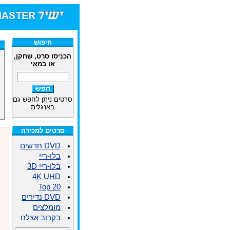
חיפוש
הכניסו סרט, שחקן,
או במאי
סרטים ניתן לחפש גם
באנגלית
סרטים למכירה
DVD חדשים
בלו-ריי
בלו-ריי 3D
4K UHD
Top 20
DVD נדירים
מומלצים
בקרוב אצלנו