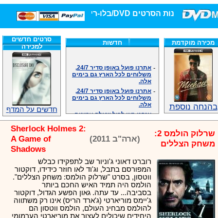
חנות הסרטים DVD/בלו-ריי/3D הגדולה ביותר!
סרטים חדשים
מכירה מוקדמת
חדשות
למכירה
-
אתרנו פועל באופן סדיר 24/7,
משלוחים לכל הארץ גם בימים
אלה.
-
אתרנו פועל באופן סדיר 24/7,
משלוחים לכל הארץ גם בימים
אלה.
בהנחה נוספת
-
אנחנו כאן לכול שאלה וזמינים
חדשים על המדף
במענה הטלפוני שלנו.ובמייל
.האתר לרשותכם פעיל 24/7
Sherlock Holmes 2:
-
מענה טלפוני: 09-7652392
שרלוק הולמס 2:
(ארה"ב 2011)
A Game of
-
צוות דיוידי מאסטר ישיר.
משחק הצללים
Shadows
-
זמינים במייל ובטלפון. האתר
לרשותכם פעיל 24/7
רוברט דאוני ג'וניור שב לתפקידו כבלש
-
צוות דיוידי מאסטר ישיר.
המפורסם בתבל, וג'וד לאו חוזר כידידו, דוקטור
ווטסון, בסרט "שרלוק הולמס: משחק הצללים".
-
אנחנו כאן לכול שאלה וזמינים
במענה הטלפוני שלנו.ובמייל
הולמס היה תמיד האיש החכם ביותר
.האתר לרשותכם 24/7
בסביבה... עד עתה. גאון הפשע הגדול, דוקטור
ג'יימס מוריארטי (ג'ארד הריס) אינו רק משתווה
-
מענה טלפוני: 09-7652392
להולמס מבחינ העולם, הולמס ווטסון הם
-
צוות דיוידי מאסטר ישיר.
היחידים שיכולים לעצור את מוריארטי הערמומי