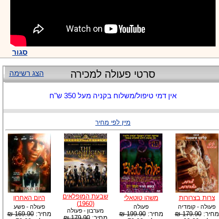
סגור
סרטי פעולה למכירה
הצג רשימה
אין דמי טיפול/משלוח בקניה מעל 350 ש"ח
מיין לפי מחיר
שבעת המופלאים
צרות בצרורות
משהו טוטאלי
היום האחרון
(1960)
פעולה - קומדיה
פעולה
פעולה - פשע
מערבון - פעולה
מחיר:
179.90 ₪
מחיר:
199.90 ₪
מחיר:
169.90 ₪
מחיר:
179.90 ₪