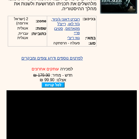
מלהשלים את תכניתו המרושעת ולשנות את
מהלך ההיסטוריה.
בכיכוב:
,
2 (ישראל
רוברט דאוני ג'וניור
zone:
אירופה)
,
ג'וד לאו
רייצ'ל
,
שפות:
אנגלית
מקאדמס
סטיבן
פריי
כתוביות:
עברית,
במאי:
גאי ריצ'י
אנגלית
סוג:
פעולה - הרפתקה
לפרטים נוספים ודרוג צופים ומבקרים
למכירה
עותקים אחרונים
חדש - מחיר:
179.90 ₪
אצלנו: 99.90 ₪