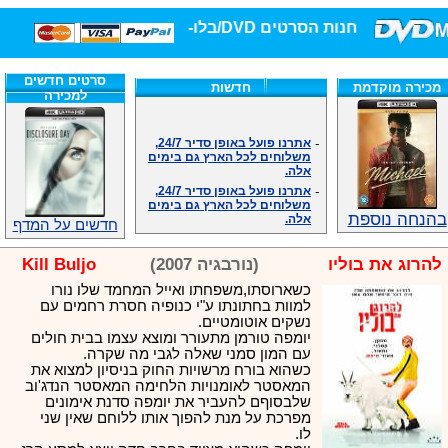
חנות הסרטים DVD/בלו-ריי/3D הגדולה ביותר!
סרטים חדשים
מכירה מוקדמת
חדשות
למכירה
-
אתרנו פועל באופן סדיר 24/7,
משלוחים לכל הארץ גם בימים
אלה.
-
אתרנו פועל באופן סדיר 24/7,
משלוחים לכל הארץ גם בימים
אלה.
בהנחה נוספת
-
אנחנו כאן לכול שאלה וזמינים
חדשים על המדף
במענה הטלפוני שלנו.ובמייל
.האתר לרשותכם פעיל 24/7
להרוג את בוליו
(נורבגיה 2007)
Kill Buljo
-
מענה טלפוני: 09-7652392
כשארוסתו,משפחתו ואייל המחמד שלו נורו
-
צוות דיוידי מאסטר ישיר.
למוות בחתונתו ע"י כנופיה חסרת רחמים עם
-
זמינים במייל ובטלפון. האתר
נשקים אוטומטיים.
לרשותכם פעיל 24/7
יומפה טורמן מתעורר ומוצא עצמו בבית חולים
-
צוות דיוידי מאסטר ישיר.
עם המון סמני שאלה לגבי מה שקרה.
-
אנחנו כאן לכול שאלה וזמינים
כשהוא בורח מרשויות החוק בניסיון למצוא את
במענה הטלפוני שלנו.ובמייל
המאסטר לאומנויות הלחימה המאסטר הנדג'וב
.האתר לרשותכם 24/7
שלבסוףם להעביר את יומפה סדנת אימונים
-
מענה טלפוני: 09-7652392
מפרכת על מנת להפוך אותו ללוחם שאין שני
לו.
-
צוות דיוידי מאסטר ישיר.