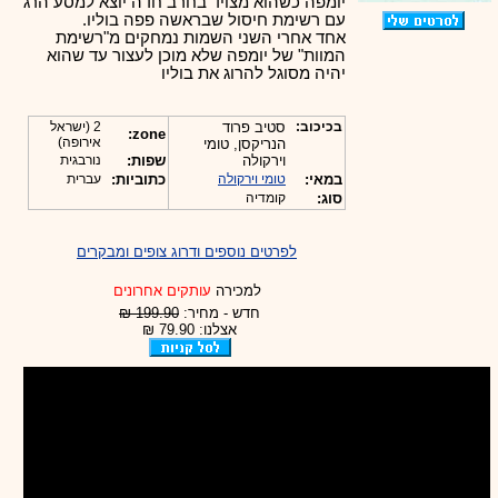
יומפה כשהוא מצויד בחרב חדה יוצא למסע הרג
עם רשימת חיסול שבראשה פפה בוליו.
אחד אחרי השני השמות נמחקים מ"רשימת
המוות" של יומפה שלא מוכן לעצור עד שהוא
יהיה מסוגל להרוג את בוליו
בכיכוב:
סטיב פרוד
2 (ישראל
zone:
אירופה)
הנריקסן, טומי
וירקולה
שפות:
נורבגית
במאי:
טומי וירקולה
כתוביות:
עברית
סוג:
קומדיה
לפרטים נוספים ודרוג צופים ומבקרים
למכירה
עותקים אחרונים
חדש - מחיר:
199.90 ₪
אצלנו: 79.90 ₪