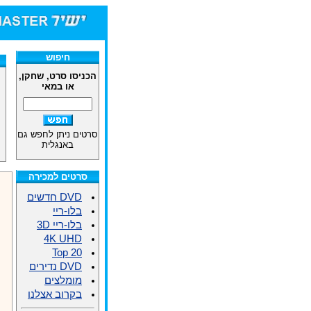
חיפוש
הכניסו סרט, שחקן,
או במאי
סרטים ניתן לחפש גם
באנגלית
סרטים למכירה
DVD חדשים
בלו-ריי
בלו-ריי 3D
4K UHD
Top 20
DVD נדירים
מומלצים
בקרוב אצלנו