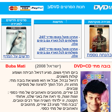
חנות הסרטים DVD/בלו-ריי/3D הגדולה ביותר!
סרטים חדשים
מכירה מוקדמת
חדשות
למכירה
-
אתרנו פועל באופן סדיר 24/7,
משלוחים לכל הארץ גם בימים
אלה.
-
אתרנו פועל באופן סדיר 24/7,
משלוחים לכל הארץ גם בימים
אלה.
בהנחה נוספת
חדשים על המדף
-
אנחנו כאן לכול שאלה וזמינים
במענה הטלפוני שלנו.ובמייל
.האתר לרשותכם פעיל 24/7
בובה מתי DVD+CD
(ישראל 2008)
Buba Mati
-
מענה טלפוני: 09-7652392
ביום חורף גשום, מגיע דניאל הביתה ושומע
-
צוות דיוידי מאסטר ישיר.
קולות משונים.
-
זמינים במייל ובטלפון. האתר
דניאל נבהל, אבל אז הוא פוגש את בובה מתי.
לרשותכם פעיל 24/7
מרגע זה, הכל הופך לחגיגה של מוסיקה
וצבעים.
-
צוות דיוידי מאסטר ישיר.
13 שירים, מהטובים והאהובים של מתי כספי :
-
אנחנו כאן לכול שאלה וזמינים
זוגות זוגות, מי ראה את באני שלנו, אחותי
במענה הטלפוני שלנו.ובמייל
הקטנה, זו ילדותי השניה ועוד רבים וטובים.
.האתר לרשותכם 24/7
"בובה מתי" מציג 13 שירים, מהטובים
-
מענה טלפוני: 09-7652392
והאהובים של מתי כספי.
-
צוות דיוידי מאסטר ישיר.