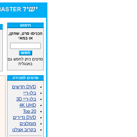
חיפוש
הכניסו סרט, שחקן,
או במאי
סרטים ניתן לחפש גם
באנגלית
סרטים למכירה
DVD חדשים
בלו-ריי
בלו-ריי 3D
4K UHD
Top 20
DVD נדירים
מומלצים
בקרוב אצלנו