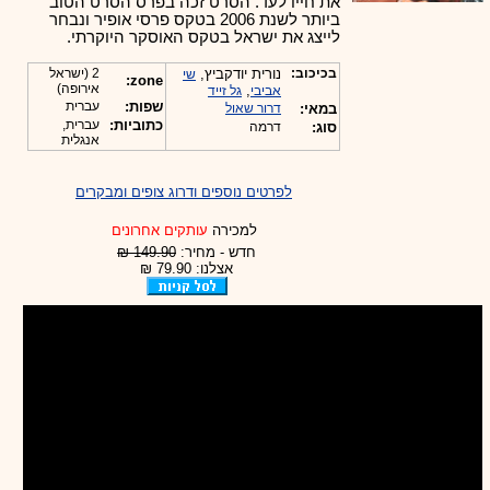
את חייו לעד. הסרט זכה בפרס הסרט הטוב
ביותר לשנת 2006 בטקס פרסי אופיר ונבחר
לייצג את ישראל בטקס האוסקר היוקרתי.
בכיכוב:
נורית יודקביץ,
2 (ישראל
שי
zone:
אירופה)
,
אביבי
גל זייד
שפות:
עברית
במאי:
דרור שאול
כתוביות:
עברית,
סוג:
דרמה
אנגלית
לפרטים נוספים ודרוג צופים ומבקרים
למכירה
עותקים אחרונים
חדש - מחיר:
149.90 ₪
אצלנו: 79.90 ₪