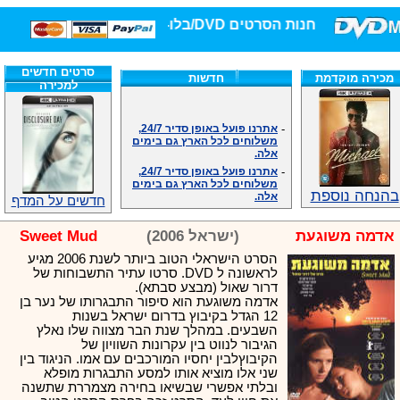
חנות הסרטים DVD/בלו-ריי/3D הגדולה ביותר!
סרטים חדשים
מכירה מוקדמת
חדשות
למכירה
-
אתרנו פועל באופן סדיר 24/7,
משלוחים לכל הארץ גם בימים
אלה.
-
אתרנו פועל באופן סדיר 24/7,
משלוחים לכל הארץ גם בימים
אלה.
בהנחה נוספת
חדשים על המדף
-
אנחנו כאן לכול שאלה וזמינים
במענה הטלפוני שלנו.ובמייל
.האתר לרשותכם פעיל 24/7
אדמה משוגעת
(ישראל 2006)
Sweet Mud
-
מענה טלפוני: 09-7652392
הסרט הישראלי הטוב ביותר לשנת 2006 מגיע
-
צוות דיוידי מאסטר ישיר.
לראשונה ל DVD. סרטו עתיר התשבוחות של
-
זמינים במייל ובטלפון. האתר
דרור שאול (מבצע סבתא).
לרשותכם פעיל 24/7
אדמה משוגעת הוא סיפור התבגרותו של נער בן
-
צוות דיוידי מאסטר ישיר.
12 הגדל בקיבוץ בדרום ישראל בשנות
השבעים. במהלך שנת הבר מצווה שלו נאלץ
-
אנחנו כאן לכול שאלה וזמינים
במענה הטלפוני שלנו.ובמייל
הגיבור לנווט בין עקרונות השוויון של
.האתר לרשותכם 24/7
הקיבוץלבין יחסיו המורכבים עם אמו. הניגוד בין
שני אלו מוציא אותו למסע התבגרות מופלא
-
מענה טלפוני: 09-7652392
ובלתי אפשרי שבשיאו בחירה מצמררת שתשנה
-
צוות דיוידי מאסטר ישיר.