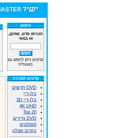
חיפוש
הכניסו סרט, שחקן,
או במאי
סרטים ניתן לחפש גם
באנגלית
סרטים למכירה
DVD חדשים
בלו-ריי
בלו-ריי 3D
4K UHD
Top 20
DVD נדירים
מומלצים
בקרוב אצלנו