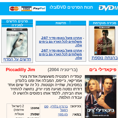
חנות הסרטים DVD/בלו-ריי/3D הגדולה ביותר!
סרטים חדשים
מכירה מוקדמת
חדשות
למכירה
-
אתרנו פועל באופן סדיר 24/7,
משלוחים לכל הארץ גם בימים
אלה.
-
אתרנו פועל באופן סדיר 24/7,
משלוחים לכל הארץ גם בימים
אלה.
בהנחה נוספת
חדשים על המדף
-
אנחנו כאן לכול שאלה וזמינים
במענה הטלפוני שלנו.ובמייל
.האתר לרשותכם פעיל 24/7
פיקאדילי ג'ים
(בריטניה 2004)
Piccadilly Jim
-
מענה טלפוני: 09-7652392
קומדיה רומנטית משעשעת אודות צעיר
-
צוות דיוידי מאסטר ישיר.
אמריקאי, ג'יימס, המבלה את זמנו בלונדון
-
זמינים במייל ובטלפון. האתר
במסיבות, שתייה וקטטות. כל זה עד שיום אחד
לרשותכם פעיל 24/7
דודתו נסטה מגיעה מניו יורק, נחושה להחזיר
-
צוות דיוידי מאסטר ישיר.
אותו הביתה, ללמד אותו נימוסים ולהשיג לו
עבודה הולמת.
-
אנחנו כאן לכול שאלה וזמינים
במענה הטלפוני שלנו.ובמייל
.האתר לרשותכם 24/7
בכיכוב:
,
2 (ישראל
ברנדה בלת'ין
סם
zone:
אירופה)
-
מענה טלפוני: 09-7652392
רוקוול
שפות:
אנגלית
במאי:
ג'ון מקיי
-
צוות דיוידי מאסטר ישיר.