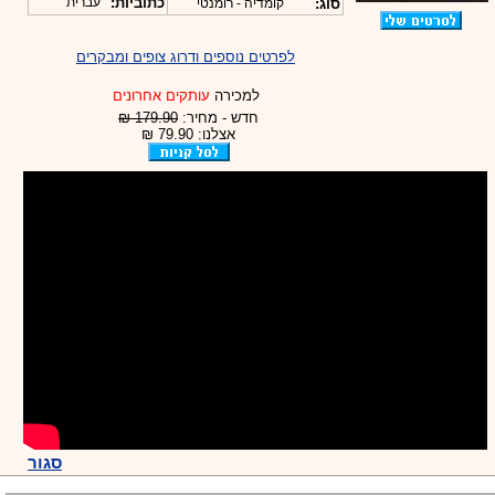
כתוביות:
עברית
סוג:
קומדיה - רומנטי
לפרטים נוספים ודרוג צופים ומבקרים
למכירה
עותקים אחרונים
חדש - מחיר:
179.90 ₪
אצלנו: 79.90 ₪
סגור