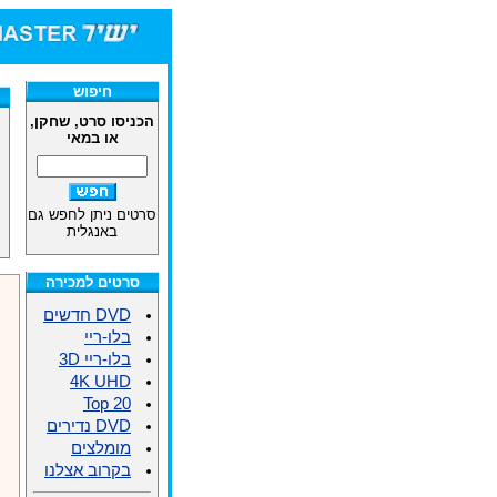
חיפוש
הכניסו סרט, שחקן,
או במאי
סרטים ניתן לחפש גם
באנגלית
סרטים למכירה
DVD חדשים
בלו-ריי
בלו-ריי 3D
4K UHD
Top 20
DVD נדירים
מומלצים
בקרוב אצלנו