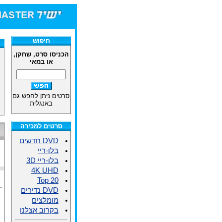
חיפוש
הכניסו סרט, שחקן,
או במאי
סרטים ניתן לחפש גם
באנגלית
סרטים למכירה
DVD חדשים
בלו-ריי
בלו-ריי 3D
4K UHD
Top 20
DVD נדירים
מומלצים
בקרוב אצלנו