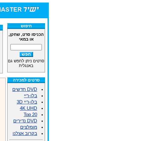
חיפוש
הכניסו סרט, שחקן,
או במאי
סרטים ניתן לחפש גם
באנגלית
סרטים למכירה
DVD חדשים
בלו-ריי
בלו-ריי 3D
4K UHD
Top 20
DVD נדירים
מומלצים
בקרוב אצלנו