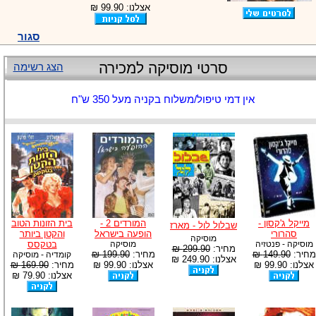
אצלנו: 99.90 ₪
-
צוות דיוידי מאסטר ישיר.
סגור
סרטי מוסיקה למכירה
הצג רשימה
אין דמי טיפול/משלוח בקניה מעל 350 ש"ח
מייקל ג'קסון -
המורדים 2 -
בית הזונות הטוב
שבלול לול - מארז
סהרורי
הופעה בישראל
והקטן ביותר
מוסיקה
מוסיקה - פנטזיה
מוסיקה
בטקסס
מחיר:
299.90 ₪
מחיר:
149.90 ₪
מחיר:
199.90 ₪
קומדיה - מוסיקה
אצלנו: 249.90 ₪
אצלנו: 99.90 ₪
אצלנו: 99.90 ₪
מחיר:
169.90 ₪
אצלנו: 79.90 ₪