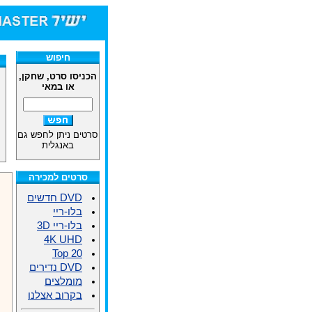
חיפוש
הכניסו סרט, שחקן,
או במאי
סרטים ניתן לחפש גם
באנגלית
סרטים למכירה
DVD חדשים
בלו-ריי
בלו-ריי 3D
4K UHD
Top 20
DVD נדירים
מומלצים
בקרוב אצלנו