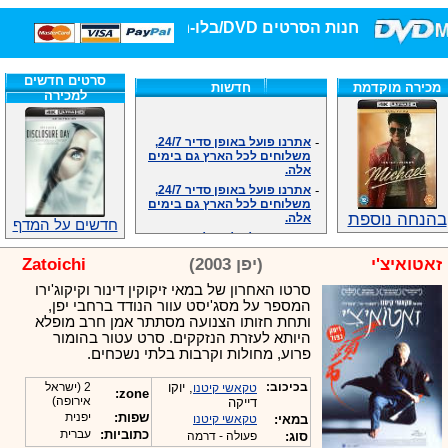
חנות הסרטים DVD/בלו-ריי/3D הגדולה ביותר!
סרטים חדשים
מכירה מוקדמת
חדשות
למכירה
-
אתרנו פועל באופן סדיר 24/7,
משלוחים לכל הארץ גם בימים
אלה.
-
אתרנו פועל באופן סדיר 24/7,
משלוחים לכל הארץ גם בימים
אלה.
בהנחה נוספת
חדשים על המדף
-
אנחנו כאן לכול שאלה וזמינים
במענה הטלפוני שלנו.ובמייל
.האתר לרשותכם פעיל 24/7
זאטואיצ'י
(יפן 2003)
Zatoichi
-
מענה טלפוני: 09-7652392
סרטו האחרון של במאי זיקוקין דינור וקיקוג'ירו
-
צוות דיוידי מאסטר ישיר.
המספר על מסג'יסט עוור הנודד ברחבי יפן,
-
זמינים במייל ובטלפון. האתר
ותחת חזותו הצנועה מסתתר אמן חרב מופלא
לרשותכם פעיל 24/7
היותא לעזרת הנזקקים. סרט עטור בהומור
-
צוות דיוידי מאסטר ישיר.
פרוע, מחולות וקרבות בלתי נשכחים.
-
אנחנו כאן לכול שאלה וזמינים
במענה הטלפוני שלנו.ובמייל
בכיכוב:
, יוקו
2 (ישראל
טקאשי קיטנו
zone:
.האתר לרשותכם 24/7
אירופה)
דייקה
שפות:
יפנית
במאי:
טקאשי קיטנו
-
מענה טלפוני: 09-7652392
כתוביות:
עברית
סוג:
פעולה - דרמה
-
צוות דיוידי מאסטר ישיר.