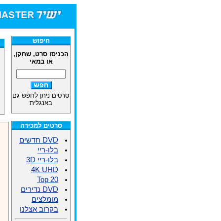
חיפוש
הכניסו סרט, שחקן,
או במאי
סרטים ניתן לחפש גם
באנגלית
סרטים למכירה
DVD חדשים
בלו-ריי
בלו-ריי 3D
4K UHD
Top 20
DVD נדירים
מומלצים
בקרוב אצלנו