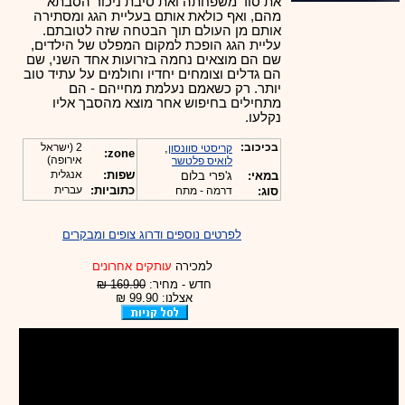
את סוד משפחתה ואת סיבת ניכור הסבתא
מהם, ואף כולאת אותם בעליית הגג ומסתירה
אותם מן העולם תוך הבטחה שזה לטובתם.
עליית הגג הופכת למקום המפלט של הילדים,
שם הם מוצאים נחמה בזרועות אחד השני, שם
הם גדלים וצומחים יחדיו וחולמים על עתיד טוב
יותר. רק כשאמם נעלמת מחייהם - הם
מתחילים בחיפוש אחר מוצא מהסבך אליו
נקלעו.
בכיכוב:
,
2 (ישראל
קריסטי סוונסון
zone:
אירופה)
לואיס פלטשר
שפות:
אנגלית
במאי:
ג'פרי בלום
כתוביות:
עברית
סוג:
דרמה - מתח
לפרטים נוספים ודרוג צופים ומבקרים
למכירה
עותקים אחרונים
חדש - מחיר:
169.90 ₪
אצלנו: 99.90 ₪