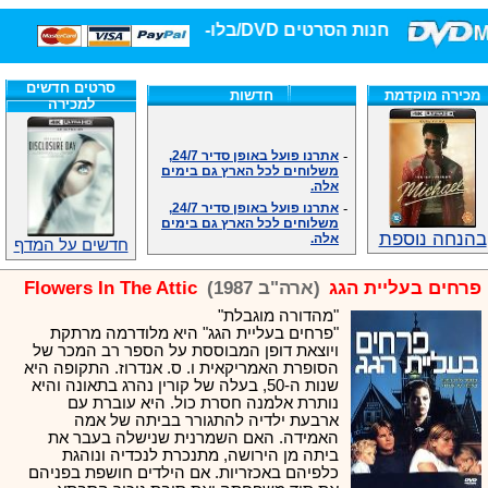
חנות הסרטים DVD/בלו-ריי/3D הגדולה ביותר!
סרטים חדשים
מכירה מוקדמת
חדשות
למכירה
-
אתרנו פועל באופן סדיר 24/7,
משלוחים לכל הארץ גם בימים
אלה.
-
אתרנו פועל באופן סדיר 24/7,
משלוחים לכל הארץ גם בימים
אלה.
בהנחה נוספת
-
אנחנו כאן לכול שאלה וזמינים
חדשים על המדף
במענה הטלפוני שלנו.ובמייל
.האתר לרשותכם פעיל 24/7
פרחים בעליית הגג
(ארה"ב 1987)
Flowers In The Attic
-
מענה טלפוני: 09-7652392
"מהדורה מוגבלת"
-
צוות דיוידי מאסטר ישיר.
"פרחים בעליית הגג" היא מלודרמה מרתקת
-
זמינים במייל ובטלפון. האתר
ויוצאת דופן המבוססת על הספר רב המכר של
לרשותכם פעיל 24/7
הסופרת האמריקאית ו. ס. אנדרוז. התקופה היא
-
צוות דיוידי מאסטר ישיר.
שנות ה-50, בעלה של קורין נהרג בתאונה והיא
-
אנחנו כאן לכול שאלה וזמינים
נותרת אלמנה חסרת כול. היא עוברת עם
במענה הטלפוני שלנו.ובמייל
ארבעת ילדיה להתגורר בביתה של אמה
.האתר לרשותכם 24/7
האמידה. האם השמרנית שנישלה בעבר את
-
מענה טלפוני: 09-7652392
ביתה מן הירושה, מתנכרת לנכדיה ונוהגת
כלפיהם באכזריות. אם הילדים חושפת בפניהם
-
צוות דיוידי מאסטר ישיר.