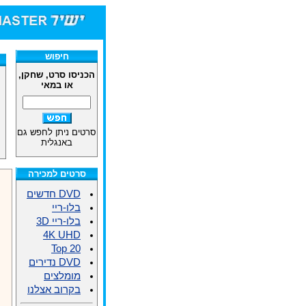
חיפוש
הכניסו סרט, שחקן,
או במאי
סרטים ניתן לחפש גם
באנגלית
סרטים למכירה
DVD חדשים
בלו-ריי
בלו-ריי 3D
4K UHD
Top 20
DVD נדירים
מומלצים
בקרוב אצלנו