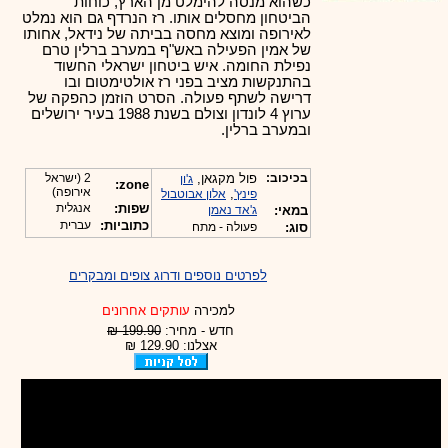
כשהוא מנסה להימלט מן הארץ, כוחות
הביטחון מחסלים אותו. רז הנרדף גם הוא נמלט
לאירופה ומוצא מחסה בביתה של נידאל, אחותו
של אמין הפעילה באש"ף במערב ברלין טרם
נפילת החומה. איש ביטחון ישראלי החשוד
בהתנקשות מציב בפני רז אולטימטום ובו
דרישה לשתף פעולה. הסרט הוזמן כהפקה של
ערוץ 4 לונדון וצולם בשנת 1988 בעיר ירושלים
ובמערב ברלין.
בכיכוב:
פול מקגאן,
2 (ישראל
ג'ון
zone:
אירופה)
,
פינץ'
אלון אבוטבול
שפות:
אנגלית
במאי:
ג'אד נאמן
כתוביות:
עברית
סוג:
פעולה - מתח
לפרטים נוספים ודרוג צופים ומבקרים
למכירה
עותקים אחרונים
חדש - מחיר:
199.90 ₪
אצלנו: 129.90 ₪