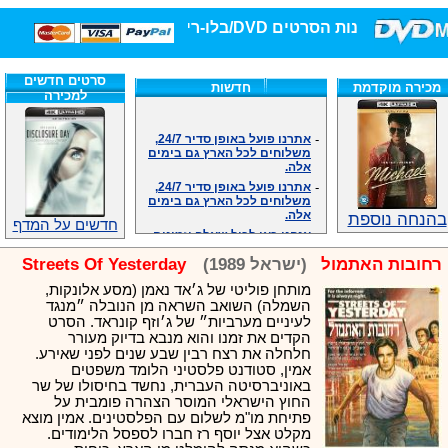
חנות הסרטים DVD/בלו-ריי/3D הגדולה ביותר!
סרטים חדשים
מכירה מוקדמת
חדשות
למכירה
-
אתרנו פועל באופן סדיר 24/7,
משלוחים לכל הארץ גם בימים
אלה.
-
אתרנו פועל באופן סדיר 24/7,
משלוחים לכל הארץ גם בימים
אלה.
בהנחה נוספת
-
אנחנו כאן לכול שאלה וזמינים
חדשים על המדף
במענה הטלפוני שלנו.ובמייל
.האתר לרשותכם פעיל 24/7
רחובות האתמול
(ישראל 1989)
Streets Of Yesterday
-
מענה טלפוני: 09-7652392
-
צוות דיוידי מאסטר ישיר.
מותחן פוליטי של ג׳אד נאמן (מסע אלונקות,
השמלה) השואב השראה מן הנובלה ״מנגד
-
זמינים במייל ובטלפון. האתר
לעיניים מערביות״ של ג׳וזף קונראד. הסרט
לרשותכם פעיל 24/7
הקדים את זמנו והוא מנבא בדיוק מעורר
-
צוות דיוידי מאסטר ישיר.
חלחלה את רצח רבין שבע שנים לפני שאירע.
-
אנחנו כאן לכול שאלה וזמינים
אמין, סטודנט פלסטיני הלומד משפטים
במענה הטלפוני שלנו.ובמייל
באוניברסיטה העברית, נחשד בחיסולו של שר
.האתר לרשותכם 24/7
החוץ הישראלי המוסר הצהרה פומבית על
-
מענה טלפוני: 09-7652392
פתיחת מו"מ לשלום עם הפלסטינים. אמין מוצא
מקלט אצל יוסף רז חברו לספסל הלימודים.
-
צוות דיוידי מאסטר ישיר.