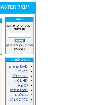
חיפוש
הכניסו סרט, שחקן,
או במאי
סרטים ניתן לחפש גם
באנגלית
סרטים למכירה
DVD חדשים
בלו-ריי
בלו-ריי 3D
4K UHD
Top 20
DVD נדירים
מומלצים
בקרוב אצלנו