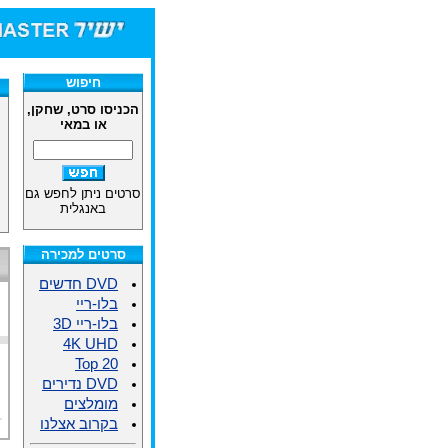
חיפוש
הכניסו סרט, שחקן,
או במאי
סרטים ניתן לחפש גם
באנגלית
סרטים למכירה
DVD חדשים
בלו-ריי
בלו-ריי 3D
4K UHD
Top 20
DVD נדירים
מומלצים
בקרוב אצלנו