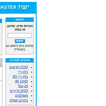
חיפוש
הכניסו סרט, שחקן,
או במאי
סרטים ניתן לחפש גם
באנגלית
סרטים למכירה
DVD חדשים
בלו-ריי
בלו-ריי 3D
4K UHD
Top 20
DVD נדירים
מומלצים
בקרוב אצלנו