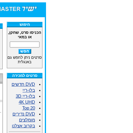
חיפוש
הכניסו סרט, שחקן,
או במאי
סרטים ניתן לחפש גם
באנגלית
סרטים למכירה
DVD חדשים
בלו-ריי
בלו-ריי 3D
4K UHD
Top 20
DVD נדירים
מומלצים
בקרוב אצלנו