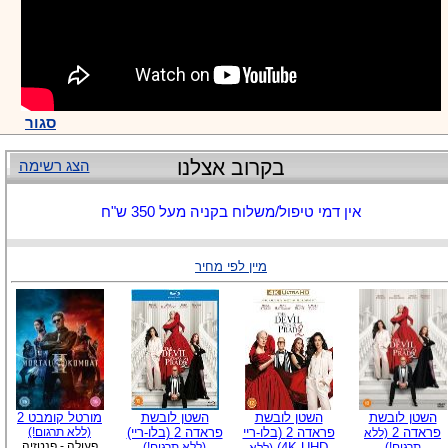
סגור
בקרוב אצלנו
הצג רשימה
אין דמי טיפול/משלוח בקניה מעל 350 ש"ח
מיין לפי מחיר
השטן לובשת
השטן לובשת
השטן לובשת
מורטל קומבט 2
פראדה 2
פראדה 2 (בלו-ריי
פראדה 2 (בלו-ריי)
(ללא תרגום!)
(ללא
פעולה - פנטזיה
תרגום!)
4K UHD)
(ללא תרגום!)