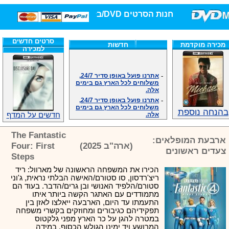
חנות הסרטים DVD/בלו-ריי/3D הגדולה ביותר!
סרטים חדשים
מכירה מוקדמת
חדשות
למכירה
-
אתרנו פועל באופן סדיר 24/7,
משלוחים לכל הארץ גם בימים
אלה.
-
אתרנו פועל באופן סדיר 24/7,
משלוחים לכל הארץ גם בימים
אלה.
בהנחה נוספת
חדשים על המדף
-
אנחנו כאן לכול שאלה וזמינים
במענה הטלפוני שלנו.ובמייל
.האתר לרשותכם פעיל 24/7
The Fantastic
ארבעת המופלאים:
-
מענה טלפוני: 09-7652392
(ארה"ב 2025)
Four: First
צעדים ראשונים
-
צוות דיוידי מאסטר ישיר.
Steps
-
זמינים במייל ובטלפון. האתר
הכירו את המשפחה הראשונה של מארוול: ריד
לרשותכם פעיל 24/7
ריצ'רדסון, סו סטורם/האישה הבלתי נראית, ג'וני
-
צוות דיוידי מאסטר ישיר.
סטורם/הלפיד האנושי ובן גרים/הדבר. בעוד הם
-
אנחנו כאן לכול שאלה וזמינים
מתמודדים עם האתגר הקשה ביותר איתו
במענה הטלפוני שלנו.ובמייל
התעמתו עד היום, הארבעה ייאלצו לאזן בין
.האתר לרשותכם 24/7
תפקידיהם כגיבורים ומחוזקים בקשרי משפחה
-
מענה טלפוני: 09-7652392
במטרה להגן על כר הארץ מפני גלקטוס
המרושע ויד ימינו הגולש הכסוף. במידה
-
צוות דיוידי מאסטר ישיר.