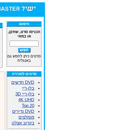
חיפוש
הכניסו סרט, שחקן,
או במאי
סרטים ניתן לחפש גם
באנגלית
סרטים למכירה
DVD חדשים
בלו-ריי
בלו-ריי 3D
4K UHD
Top 20
DVD נדירים
מומלצים
בקרוב אצלנו